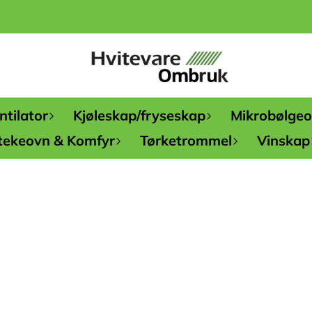
tilator
Kjøleskap/fryseskap
Mikrobølge
tekeovn & Komfyr
Tørketrommel
Vinskap