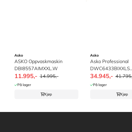
Asko
Asko
ASKO Oppvaskmaskin
Asko Professional
DBI8557AIMXXL.W
DWC6433BIXXLS
11.995,-
34.945,-
oppvaskmaskin
14.995,-
41.795,
På lager
På lager
Kjøp
Kjøp