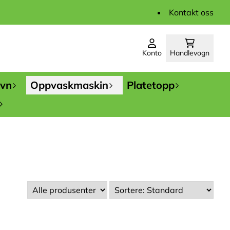
Kontakt oss
Konto
Handlevogn
ovn
Oppvaskmaskin
Platetopp