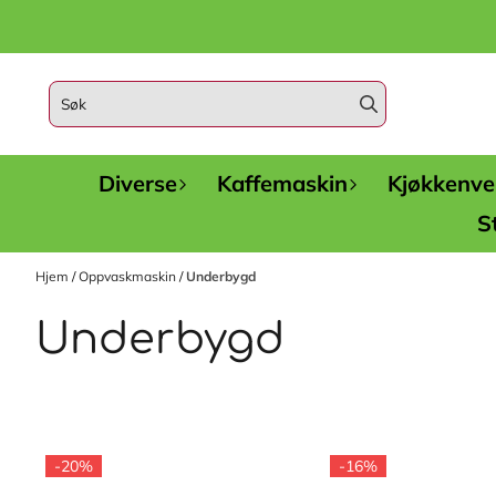
Hopp til innhold
Diverse
Kaffemaskin
Kjøkkenven
S
Hjem
/
Oppvaskmaskin
/
Underbygd
Underbygd
-20%
-16%