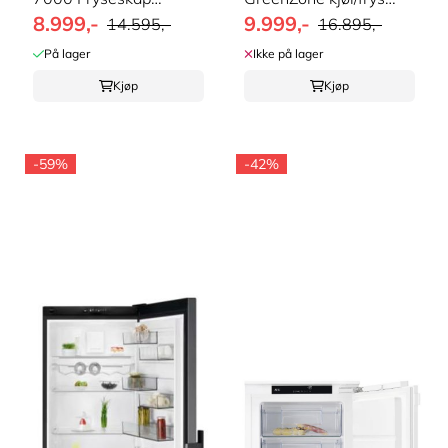
8.999,-
9.999,-
NoFrost
Integrert ...
14.595,-
16.895,-
På lager
Ikke på lager
Kjøp
Kjøp
-59%
-42%