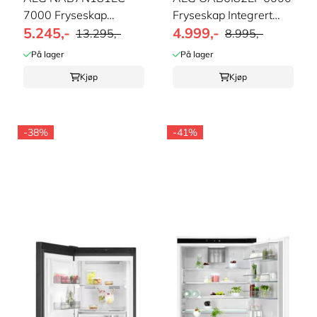
7000 Fryseskap
Fryseskap Integrert
5.245,-
4.999,-
NoFrost
Statisk
13.295,-
8.995,-
På lager
På lager
Kjøp
Kjøp
-38%
-41%