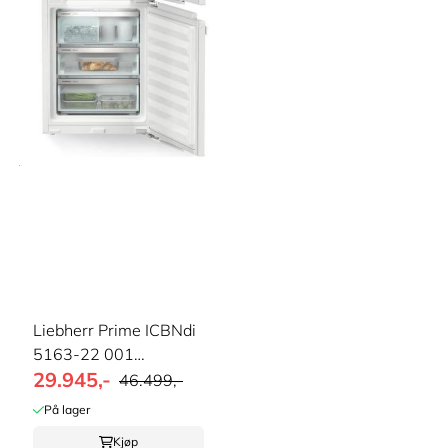
Liebherr Prime ICBNdi
5163-22 001
29.945,-
Kjøleskap med ...
46.499,-
På lager
Kjøp