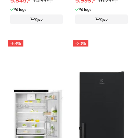
5.845,-
5.999,-
14.395,-
10.295,-
På lager
På lager
Kjøp
Kjøp
-59%
-30%