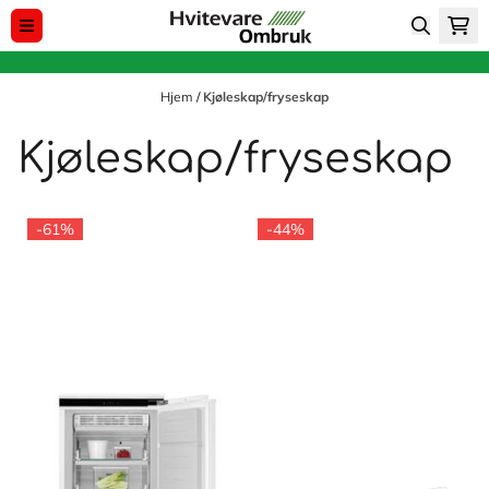
Hopp til innhold
Hjem
/
Kjøleskap/fryseskap
Kjøleskap/fryseskap
-61%
-44%