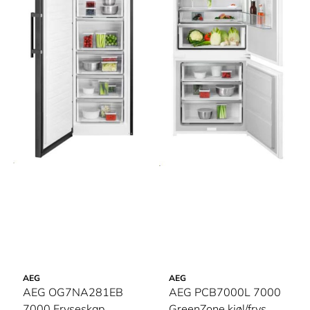
AEG
AEG
AEG OG7NA281EB
AEG PCB7000L 7000
7000 Fryseskap
GreenZone kjøl/frys