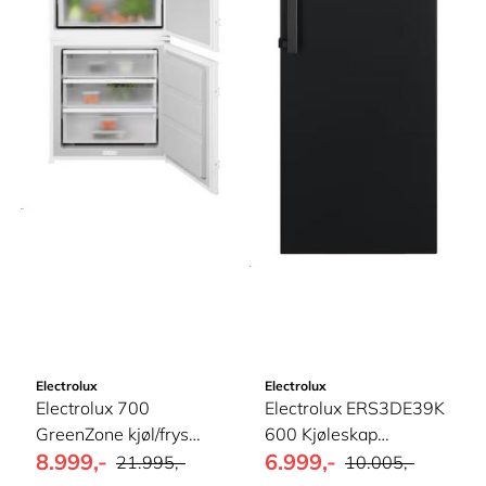
Electrolux
Electrolux
Electrolux 700
Electrolux ERS3DE39K
GreenZone kjøl/frys
600 Kjøleskap
8.999,-
6.999,-
Integrert ...
DynamicAir ...
21.995,-
10.005,-