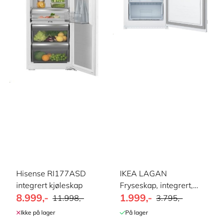
Hisense RI177ASD
IKEA LAGAN
integrert kjøleskap
Fryseskap, integrert,
8.999,-
1.999,-
85 l
11.998,-
3.795,-
Ikke på lager
På lager