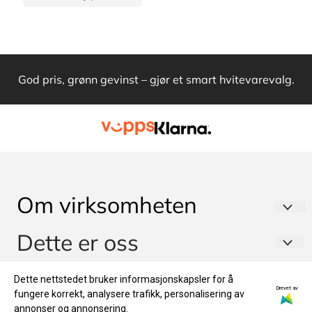
God pris, grønn gevinst – gjør et smart hvitevarevalg.
Om virksomheten
Dette er oss
HVITEVARETEKNIKK AS
Postboks 120
Om oss
Info
Dette nettstedet bruker informasjonskapsler for å
1483 HAGAN
Drevet av
fungere korrekt, analysere trafikk, personalisering av
Om oss
annonser og annonsering.
Org. nr. 988573450