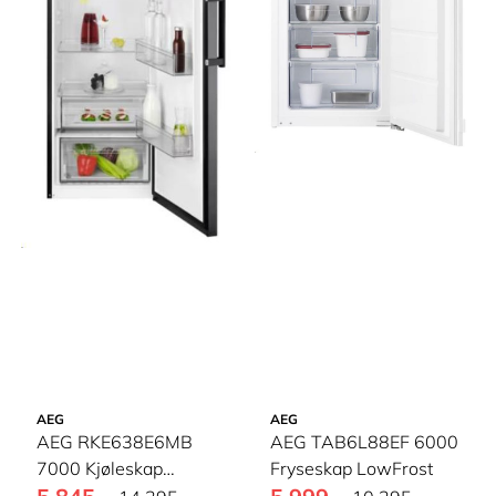
AEG
AEG
AEG RKE638E6MB
AEG TAB6L88EF 6000
7000 Kjøleskap
Fryseskap LowFrost
MultiFlow cooling